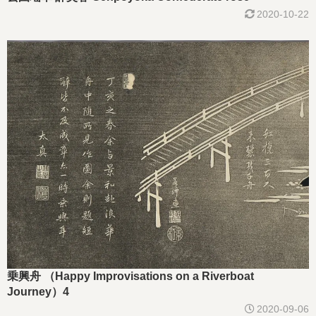
2020-10-22
乗興舟 （Happy Improvisations on a Riverboat
Journey）4
2020-09-06