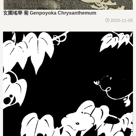
玄圃瑤華 菊 Genpoyoka Chrysanthemum
2020-11-05