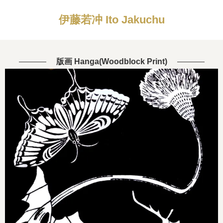
伊藤若冲 Ito Jakuchu
版画 Hanga(Woodblock Print)