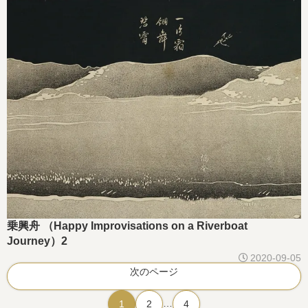
乗興舟 （Happy Improvisations on a Riverboat
Journey）2
2020-09-05
次のページ
…
1
2
4