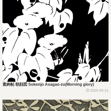
素絢帖 朝顔図 Sokenjo Asagao-zu(Morning glory)
2020-09-21