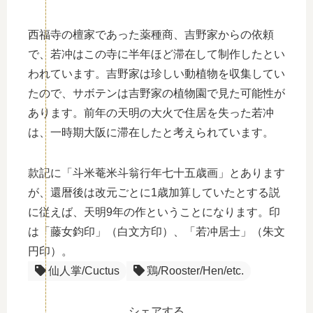
西福寺の檀家であった薬種商、吉野家からの依頼
で、若冲はこの寺に半年ほど滞在して制作したとい
われています。吉野家は珍しい動植物を収集してい
たので、サボテンは吉野家の植物園で見た可能性が
あります。前年の天明の大火で住居を失った若冲
は、一時期大阪に滞在したと考えられています。
款記に「斗米菴米斗翁行年七十五歳画」とあります
が、還暦後は改元ごとに1歳加算していたとする説
に従えば、天明9年の作ということになります。印
は「藤女鈞印」（白文方印）、「若冲居士」（朱文
円印）。
仙人掌/Cuctus
鶏/Rooster/Hen/etc.
シェアする