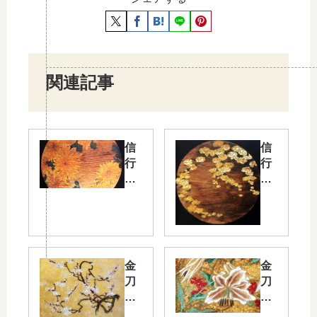
関連記事
信
信
行
行
寺
寺
花
花
卉
卉
天
天
井
井
画
画
金
金
菊
山
刀
刀
吹
比
比
八
羅
羅