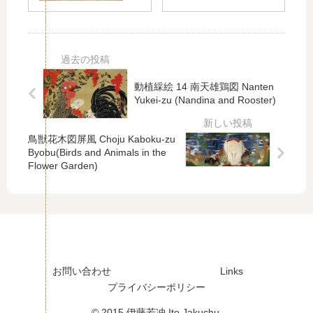
重
宮
宮
咲
花
花
丸
丸
図
図
梅
山
動植綵絵 14 南天雄鶏図 Nanten
百
Yukei-zu (Nandina and Rooster)
合
と
雁
鳥獣花木図屏風 Choju Kaboku-zu
皮
Byobu(Birds and Animals in the
Flower Garden)
お問い合わせ
Links
プライバシーポリシー
© 2015 伊藤若冲 Ito Jakuchu.