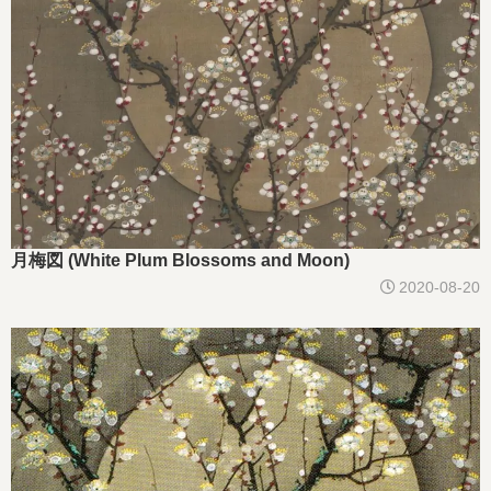
月梅図 (White Plum Blossoms and Moon)
2020-08-20