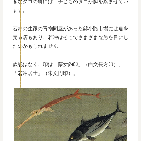
きなタコの脚には、子どものタコが脚を絡ませてい
ます。
若冲の生家の青物問屋があった錦小路市場には魚を
売る店もあり、若冲はそこでさまざまな魚を目にし
たのかもしれません。
款記はなく、印は「藤女鈞印」（白文長方印）、
「若冲居士」（朱文円印）。