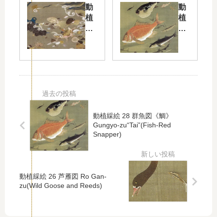
池
花
動
動
遊
皓
植
植
魚
月
綵
綵
図
図
絵
絵
Re
Ba
24
28
nc
ika
貝
群
hi
Ko
甲
魚
Yu
get
図
図
gy
su-
Ba
《
o-
zu(
iko
鯛
zu(
Pl
-
》
動植綵絵 28 群魚図《鯛》
Lo
um
zu(
Gu
Gungyo-zu“Tai”(Fish-Red
tus
Bl
Snapper)
Sh
ng
Po
os
ell
yo-
nd
so
s)
zu
an
ms
“T
d
an
動植綵絵 26 芦雁図 Ro Gan-
ai”
Fis
d
zu(Wild Goose and Reeds)
(Fi
h)
Mo
sh-
on
Re
)