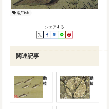
魚/Fish
シェアする
関連記事
動
動
植
植
綵
綵
絵
絵
17
08
蓮
梅