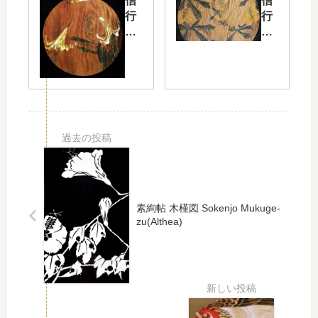
信
信
図
図
行
行
立
姫
寺
寺
葵
芭
花
花
蕉
卉
卉
天
天
井
井
画
画
百
黄
合
蜀
葵
素絢帖 木槿図 Sokenjo Mukuge-
zu(Althea)