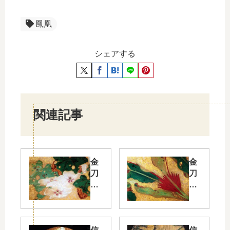
鳳凰
シェアする
関連記事
金
金
刀
刀
比
比
羅
羅
宮
宮
花
花
丸
丸