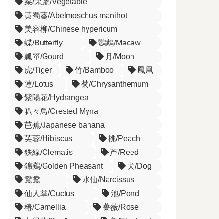
菜/果蔬/Vegetable
黄蜀葵/Abelmoschus manihot
美容柳/Chinese hypericum
蝶/Butterfly
鸚鵡/Macaw
瓢箪/Gourd
月/Moon
虎/Tiger
竹/Bamboo
鳳凰
蓮/Lotus
菊/Chrysanthemum
紫陽花/Hydrangea
叭々鳥/Crested Myna
芭蕉/Japanese banana
芙蓉/Hibiscus
桃/Peach
鉄線/Clematis
芦/Reed
錦鶏/Golden Pheasant
犬/Dog
鴛鴦
水仙/Narcissus
仙人掌/Cuctus
池/Pond
椿/Camellia
薔薇/Rose