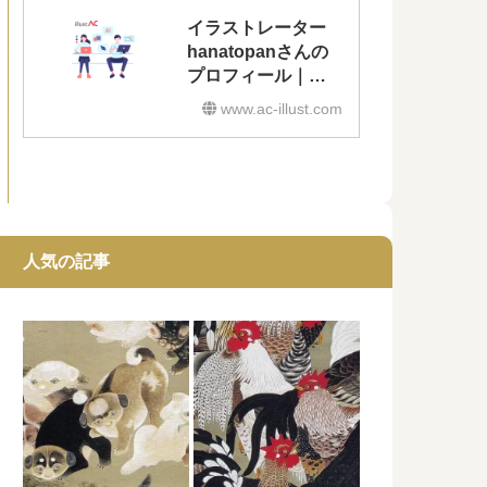
イラストレーター
hanatopanさんの
プロフィール｜無
料イラスト・フリ
www.ac-illust.com
ー素材なら「イラ
ストAC」
人気の記事