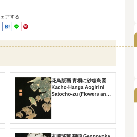
ェアする
花鳥版画 青桐に砂糖鳥図
Kacho-Hanga Aogiri ni
Satocho-zu (Flowers and
Birds;Blue-crowned
Hanging Parrot and
Chinese Parasoltree)
玄圃瑤華 鶏頭 Genpoyoka