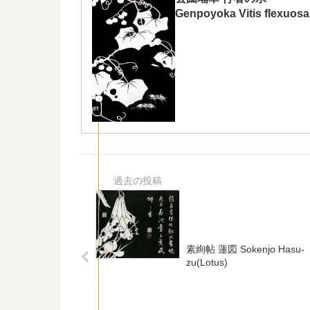
Genpoyoka Vitis flexuosa
素絢帖 蓮図 Sokenjo Hasu-
zu(Lotus)