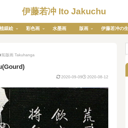
伊藤若冲 Ito Jakuchu
植綵絵
彩色画
水墨画
版画
伊藤若冲の
拓版画 Takuhanga
(Gourd)
2020-09-09
2020-08-12