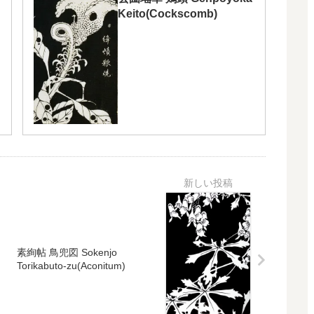
Keito(Cockscomb)
素絢帖 鳥兜図 Sokenjo
Torikabuto-zu(Aconitum)