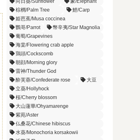
向日葵/Sunflower
象/Elephant
棕櫚/Palm Tree
鯉/Carp
姫芭蕉/Musa coccinea
鸚哥/Parrot
幣辛夷/Star Magnolia
葡萄/Grapevines
海棠/Flowering crab apple
鶏頭/Cockscomb
朝顔/Morning glory
雷神/Thunder God
酔芙蓉/Confederate rose
大豆
立葵/Hollyhock
桜/Cherry blossom
大山蓮華/Ohyamarenge
紫苑/Aster
仏桑花/Chinese hibiscus
水葵/Monochoria korsakowii