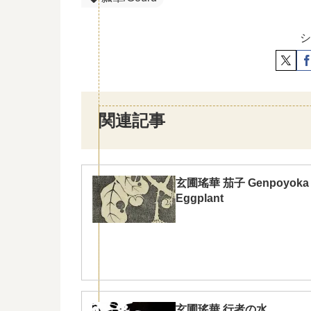
シ
関連記事
玄圃瑤華 茄子 Genpoyoka
Eggplant
玄圃瑤華 行者の水