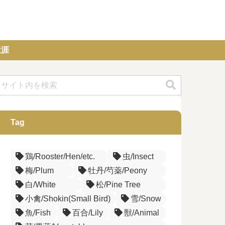
生涯
Tag
鶏/Rooster/Hen/etc.
虫/Insect
梅/Plum
牡丹/芍薬/Peony
白/White
松/Pine Tree
小禽/Shokin(Small Bird)
雪/Snow
魚/Fish
百合/Lily
獣/Animal