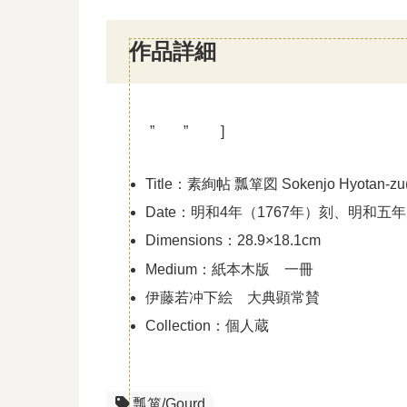
作品詳細
” ” ]
Title：素絢帖 瓢箪図 Sokenjo Hyotan-zu(
Date：明和4年（1767年）刻、明和五
Dimensions：28.9×18.1cm
Medium：紙本木版 一冊
伊藤若冲下絵 大典顕常賛
Collection：個人蔵
瓢箪/Gourd