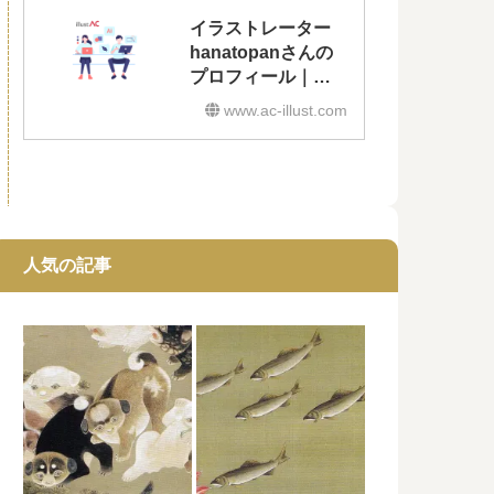
イラストレーター
hanatopanさんの
プロフィール｜無
料イラスト・フリ
www.ac-illust.com
ー素材なら「イラ
ストAC」
人気の記事