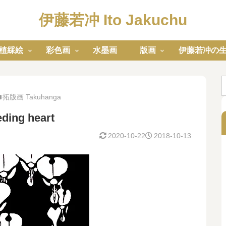
伊藤若冲 Ito Jakuchu
植綵絵
彩色画
水墨画
版画
伊藤若冲の
拓版画 Takuhanga
ing heart
2020-10-22
2018-10-13