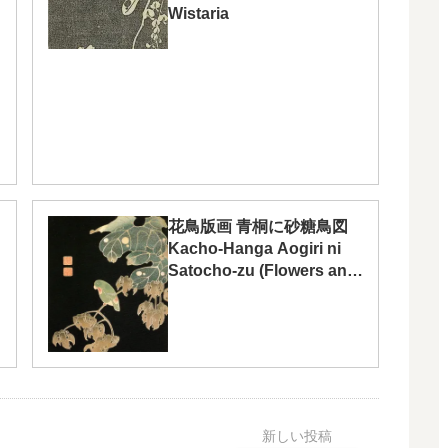
Wistaria
花鳥版画 青桐に砂糖鳥図
Kacho-Hanga Aogiri ni
Satocho-zu (Flowers and
Birds;Blue-crowned
Hanging Parrot and
Chinese Parasoltree)