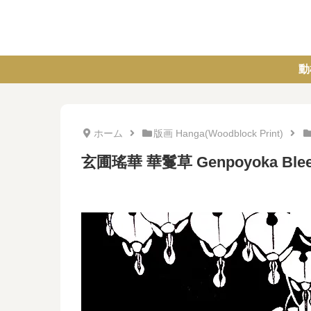
動
ホーム
版画 Hanga(Woodblock Print)
玄圃瑤華 華鬘草 Genpoyoka Bleed