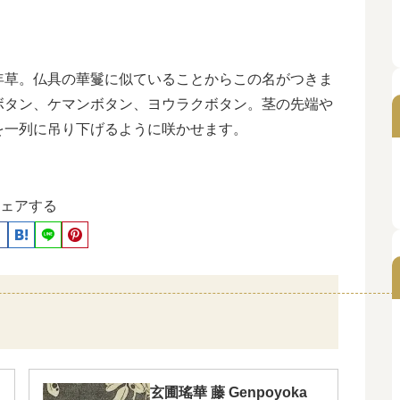
年草。仏具の華鬘に似ていることからこの名がつきま
ボタン、ケマンボタン、ヨウラクボタン。茎の先端や
を一列に吊り下げるように咲かせます。
ェアする
玄圃瑤華 藤 Genpoyoka