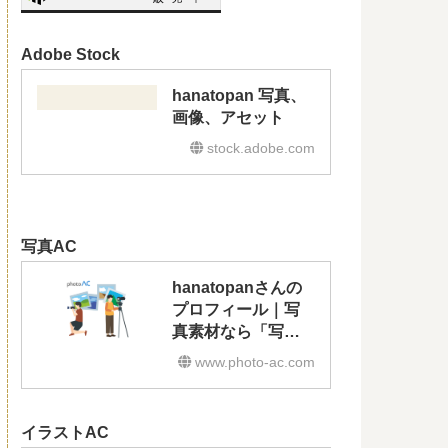
Adobe Stock
hanatopan 写真、
画像、アセット
stock.adobe.com
写真AC
hanatopanさんの
プロフィール｜写
真素材なら「写真
AC」無料（フリ
www.photo-ac.com
ー）ダウンロード
OK
イラストAC