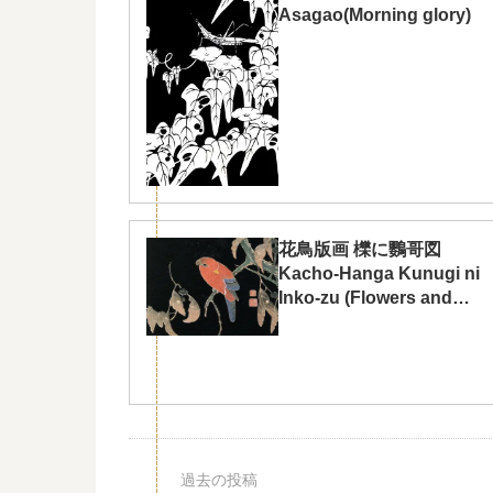
Asagao(Morning glory)
花鳥版画 櫟に鸚哥図
Kacho-Hanga Kunugi ni
Inko-zu (Flowers and
Birds;Parrot and Oak)