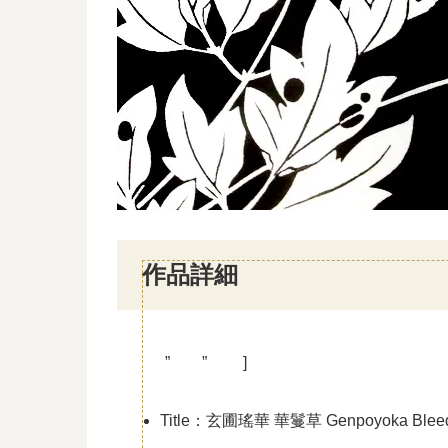
作品詳細
” ” ]
Title：玄圃瑤華 華鬘草 Genpoyoka Bleedi