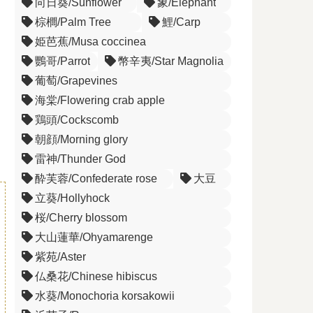
向日葵/Sunflower
象/Elephant
棕櫚/Palm Tree
鯉/Carp
姫芭蕉/Musa coccinea
鸚哥/Parrot
幣辛夷/Star Magnolia
葡萄/Grapevines
海棠/Flowering crab apple
鶏頭/Cockscomb
朝顔/Morning glory
雷神/Thunder God
酔芙蓉/Confederate rose
大豆
立葵/Hollyhock
桜/Cherry blossom
大山蓮華/Ohyamarenge
紫苑/Aster
仏桑花/Chinese hibiscus
水葵/Monochoria korsakowii