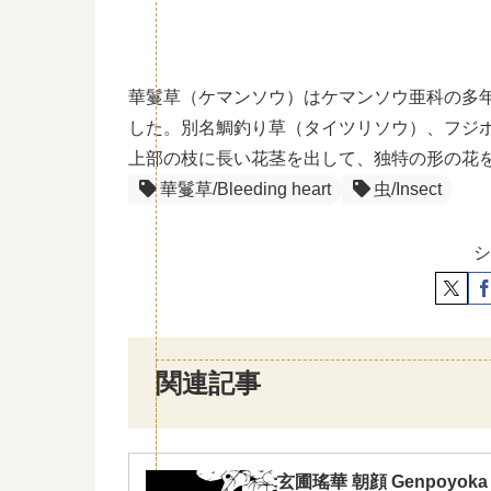
華鬘草（ケマンソウ）はケマンソウ亜科の多
した。別名鯛釣り草（タイツリソウ）、フジ
上部の枝に長い花茎を出して、独特の形の花
華鬘草/Bleeding heart
虫/Insect
シ
関連記事
玄圃瑤華 朝顔 Genpoyoka