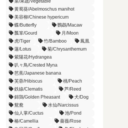
菜/果蔬/Vegetable
黄蜀葵/Abelmoschus manihot
美容柳/Chinese hypericum
蝶/Butterfly
鸚鵡/Macaw
瓢箪/Gourd
月/Moon
虎/Tiger
竹/Bamboo
鳳凰
蓮/Lotus
菊/Chrysanthemum
紫陽花/Hydrangea
叭々鳥/Crested Myna
芭蕉/Japanese banana
芙蓉/Hibiscus
桃/Peach
鉄線/Clematis
芦/Reed
錦鶏/Golden Pheasant
犬/Dog
鴛鴦
水仙/Narcissus
仙人掌/Cuctus
池/Pond
椿/Camellia
薔薇/Rose