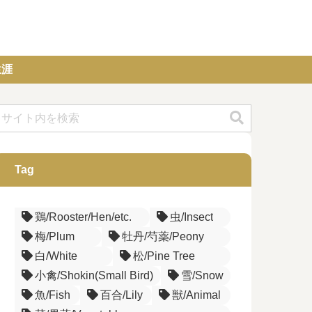
生涯
Tag
鶏/Rooster/Hen/etc.
虫/Insect
梅/Plum
牡丹/芍薬/Peony
白/White
松/Pine Tree
小禽/Shokin(Small Bird)
雪/Snow
魚/Fish
百合/Lily
獣/Animal