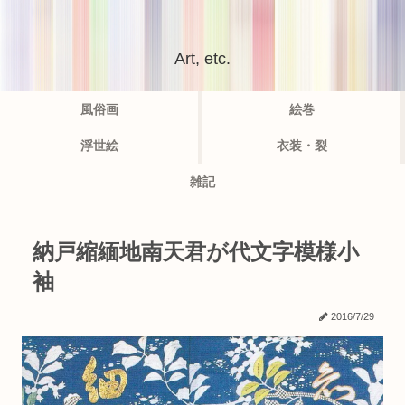
Art, etc.
風俗画
絵巻
浮世絵
衣装・裂
雑記
納戸縮緬地南天君が代文字模様小
袖
2016/7/29