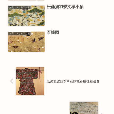
松藤揚羽蝶文様小袖
お気に入りのアート
百蝶図
お気に入りのアート
黒絖地波四季草花鶴亀葵模様縫腰巻