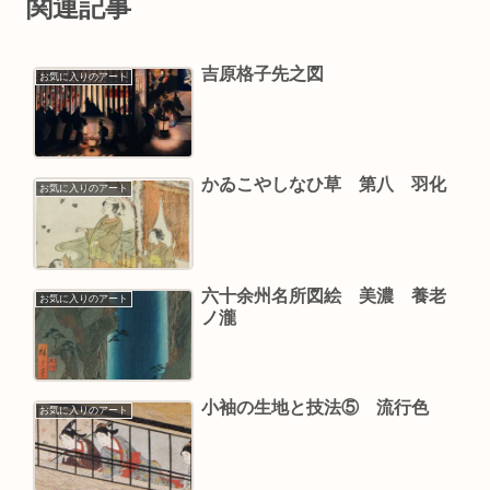
関連記事
吉原格子先之図
お気に入りのアート
かゐこやしなひ草 第八 羽化
お気に入りのアート
六十余州名所図絵 美濃 養老
お気に入りのアート
ノ瀧
小袖の生地と技法⑤ 流行色
お気に入りのアート