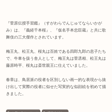
『菅原伝授手習鑑』（すがわらでんじゅてならいかが
み）は、『義経千本桜』、『仮名手本忠臣蔵』と共に歌
舞伎の三大傑作とされています。
梅王丸、松王丸、桜丸は百姓である四郎九郎の息子たち
で、牛車を扱う舎人として、梅王丸は菅丞相、松王丸は
藤原時平、桜丸は斎世親王に仕えていました。
春章は、鳥居派の役者を区別しない画一的な表現から抜
け出して実際の役者に似せた写実的な似顔絵を初めて描
きました。