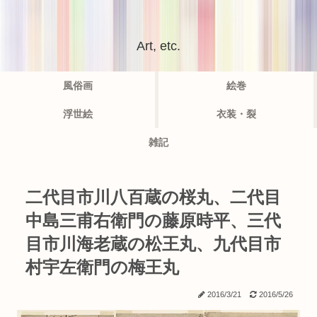
Art, etc.
風俗画
絵巻
浮世絵
衣装・裂
雑記
二代目市川八百蔵の桜丸、二代目
中島三甫右衛門の藤原時平、三代
目市川海老蔵の松王丸、九代目市
村宇左衛門の梅王丸
2016/3/21
2016/5/26