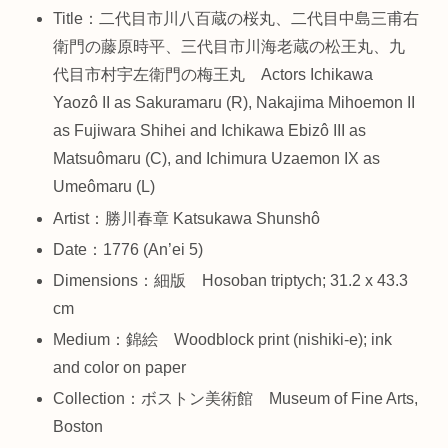
Title：二代目市川八百蔵の桜丸、二代目中島三甫右
衛門の藤原時平、三代目市川海老蔵の松王丸、九
代目市村宇左衛門の梅王丸 Actors Ichikawa
Yaozô II as Sakuramaru (R), Nakajima Mihoemon II
as Fujiwara Shihei and Ichikawa Ebizô III as
Matsuômaru (C), and Ichimura Uzaemon IX as
Umeômaru (L)
Artist：勝川春章 Katsukawa Shunshô
Date：1776 (An’ei 5)
Dimensions：細版 Hosoban triptych; 31.2 x 43.3
cm
Medium：錦絵 Woodblock print (nishiki-e); ink
and color on paper
Collection：ボストン美術館 Museum of Fine Arts,
Boston