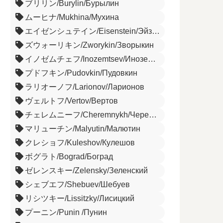
ブリリン/Burylin/Бурылин
ムーヒナ/Mukhina/Мухина
エイゼンシュテイン/Eisenstein/Эйзенштейн
ズウォーリキン/Zworykin/Зворыкин
イノゼムチェフ/Inozemtsev/Иноземцев
プドフキン/Pudovkin/Пудовкин
ラリオーノフ/Larionov/Ларионов
ヴェルトフ/Vertov/Вертов
チェレムニーフ/Cheremnykh/Черемных
マリューチン/Malyutin/Малютин
クレショフ/Kuleshov/Кулешов
ボグラト/Bograd/Боград
ゼレンスキー/Zelensky/Зеленский
シェブエフ/Shebuev/Шебуев
リシツキー/Lissitzky/Лисицкий
プーニン/Punin /Пунин