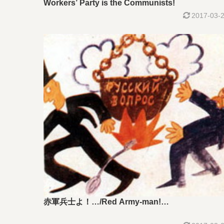
Workers’ Party is the Communists!
2017-03-
赤軍兵士よ！…/Red Army-man!…