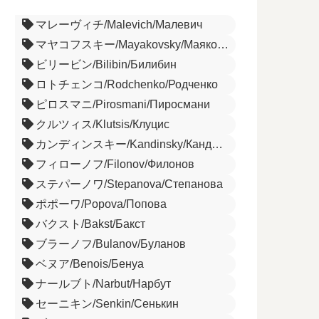
マレーヴィチ/Malevich/Малевич
マヤコフスキー/Mayakovsky/Маяковский
ビリービン/Bilibin/Билибин
ロトチェンコ/Rodchenko/Родченко
ピロスマニ/Pirosmani/Пиросмани
クルツィス/Klutsis/Клуцис
カンディンスキー/Kandinsky/Кандинский
フィローノフ/Filonov/Филонов
ステパーノワ/Stepanova/Степанова
ポポーワ/Popova/Попова
バクスト/Bakst/Бакст
ブラーノフ/Bulanov/Буланов
ベヌア/Benois/Бенуа
ナールブト/Narbut/Нарбут
セーニキン/Senkin/Сенькин