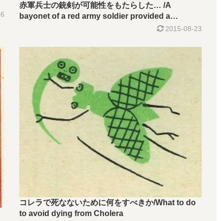
赤軍兵士の銃剣が可能性をもたらした… /A
26
bayonet of a red army soldier provided a
possibility…
2015-08-23
コレラで死なないために何をすべきか/What to do
to avoid dying from Cholera