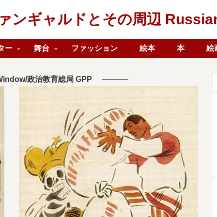
ギャルドとその周辺 Russian Av
ター
舞台
ファッション
絵本
本
絵
Window/政治教育総局 GPP