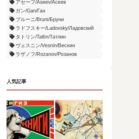
アセーフ/Aseev/Асеев
ガン/Gan/Ган
ブルーニ/Bruni/Бруни
ラドフスキー/Ladovsky/Ладовский
タトリン/Tatlin/Татлин
ヴェスニン/Vesnin/Веснин
ラザノフ/Rozanov/Розанов
人気記事