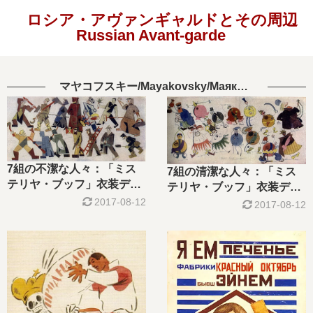
ロシア・アヴァンギャルドとその周辺
Russian Avant-garde
マヤコフスキー/Mayakovsky/Маяковский
7組の不潔な人々：「ミス
7組の清潔な人々：「ミス
テリヤ・ブッフ」衣装デザ
テリヤ・ブッフ」衣装デザ
イン/Seven Pairs of the
2017-08-12
イン/Seven Pairs of the
2017-08-12
Unclean : Costume
Clean : Costume Sketch
Sketch for The Drama
for The Drama “Mystery-
“Mystery-Bouffe”
Bouffe”