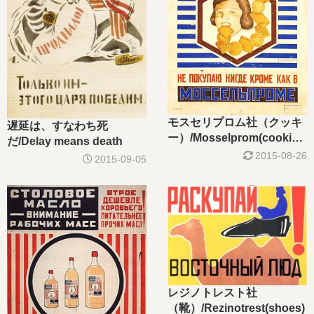
モスセリプロム社（クッキ
遅延は、すなわち死
ー）/Mosselprom(cookies
だ/Delay means death
)
2015-08-26
2015-09-05
レジノトレスト社
（靴）/Rezinotrest(shoes)