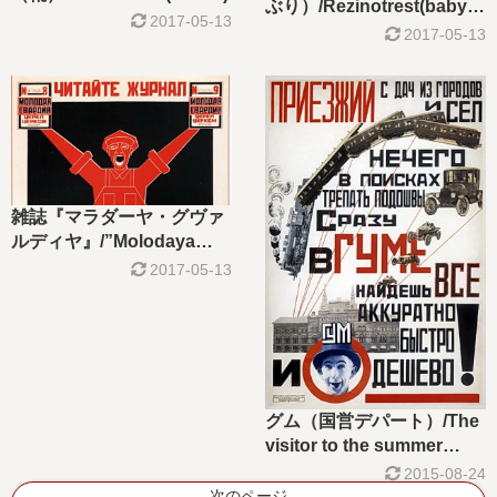
ぶり）/Rezinotrest(baby
2017-05-13
dummies)
2017-05-13
雑誌『マラダーヤ・グヴァ
ルディヤ』/”Molodaya
Gvardiya”magazine
2017-05-13
グム（国営デパート）/The
visitor to the summer
houses of towns and
2015-08-24
villages(Advertisement
次のページ