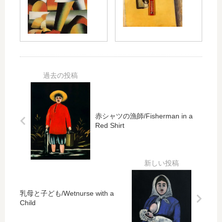
oo
の
s
dc
兵
No
utt
士/
.56
er
So
ldi
er
of
the
Fir
st
Di
赤シャツの漁師/Fisherman in a
vis
Red Shirt
ion
乳母と子ども/Wetnurse with a
Child