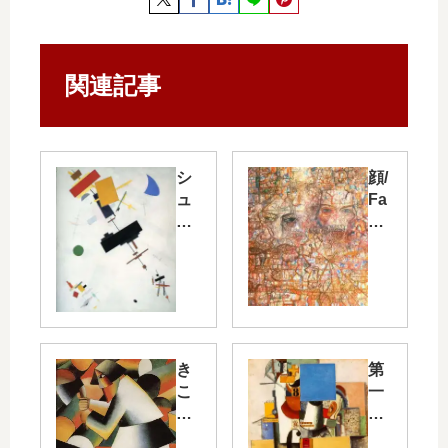
関連記事
シ
顔/
ュ
Fa
プ
ce
レ
s
ム
ス
No
.56
き
第
/S
こ
一
up
り/
師
re
W
団
mu