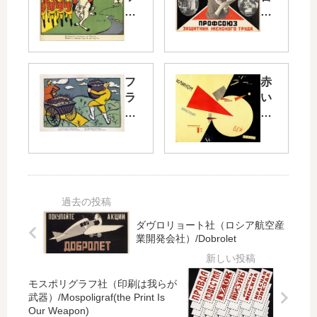
ッ
–
ク
女
が
性
プ
の
ル
奴
フ
赤
ト
隷
ラ
い
川
へ
ン
楔
を
の
ス
で
越
打
人
白
え
撃/
の
を
て
Th
同
撃
出
e
盟
て/
撃
uni
者
Be
し
on
た
at
ダヴロリョート社（ロシア航空産
た
– a
ち
the
業開発会社）/Dobrolet
ら
blo
が
W
…/
w
、
hit
A
for
モスポリグラフ社（印刷は我らが
…/
es
Co
wo
武器）/Mospoligraf(the Print Is
Th
wit
ss
me
Our Weapon)
e
h