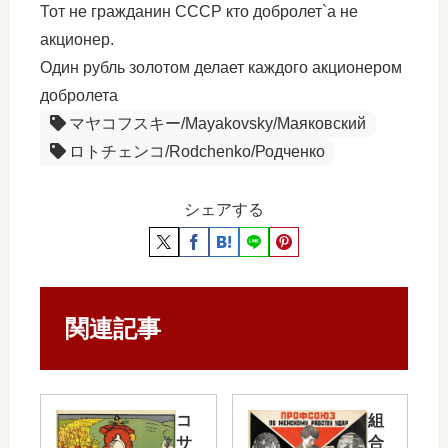
Тот не гражданин СССР кто добролет`а не
акционер.
Один рубль золотом делает каждого акционером
добролета
マヤコフスキー/Mayakovsky/Маяковский
ロトチェンコ/Rodchenko/Родченко
シェアする
関連記事
コ
組
サ
合