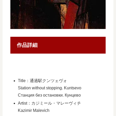
作品詳細
Title：通過駅クンツェヴォ
Station without stopping. Kuntsevo
Станция без остановки. Кунцево
Artist：カジミール・マレーヴィチ
Kazimir Malevich