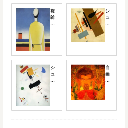
複
シ
雑
ュ
な
プ
予
レ
感
マ
：
テ
黄
ィ
色
ズ
の
ム
シ
（
シ
自
ャ
シ
ュ
画
ツ
ュ
プ
像
を
プ
レ
の
着
レ
ム
た
た
ム
ス
め
ト
ス
の
ル
No
習
ソ/
No
.56
作/
Co
.55
/S
St