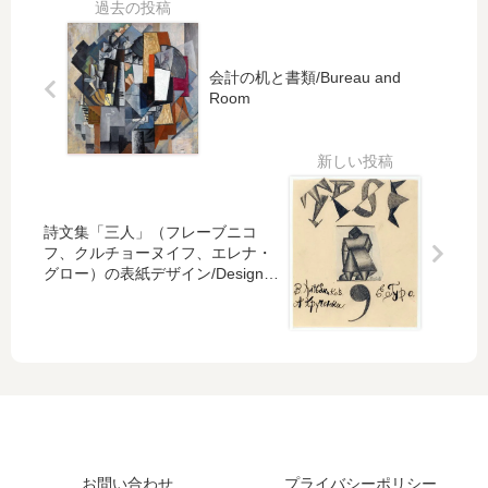
mp
）/
up
ud
lic
Su
re
y
ate
pr
mu
for
会計の机と書類/Bureau and
d
em
s
Sel
Room
Pr
ati
No
f-
em
sm
.56
Po
oni
(S
rtr
tio
up
ait
n:T
re
or
mu
詩文集「三人」（フレーブニコ
so
s
フ、クルチョーヌイフ、エレナ・
in
No
グロー）の表紙デザイン/Design
for cover of Troe
a
.
Yel
55)
lo
w
Sh
irt
お問い合わせ
プライバシーポリシー