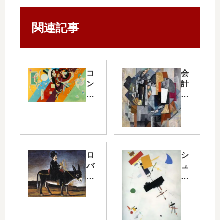
関連記事
コ
会
ン
計
ポ
の
ジ
机
シ
と
ョ
書
ン
類/
Ⅸ/
Bu
ロ
シ
Co
rea
バ
ュ
mp
u
に
プ
osi
an
ま
レ
tio
d
た
ム
n
Ro
が
ス
IX
om
る