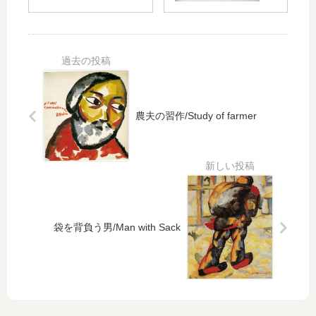
町
No
の
.56
人/
/S
To
up
wn
re
-
mu
Dw
s
農夫の習作/Study of farmer
ell
No
er
.56
on
a
Do
nk
ey
袋を背負う男/Man with Sack